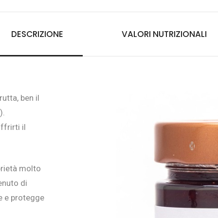
DESCRIZIONE
VALORI NUTRIZIONALI
tta, ben il
).
rirti il
prietà molto
enuto di
re e protegge