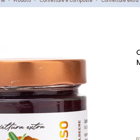
me
Prodotti
Confetture e composte
Confetture extra
F