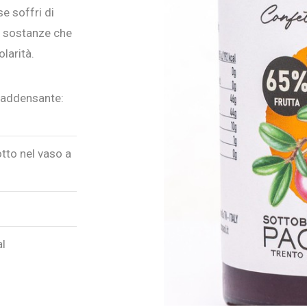
e soffri di
e, sostanze che
olarità.
, addensante:
tto nel vaso a
al